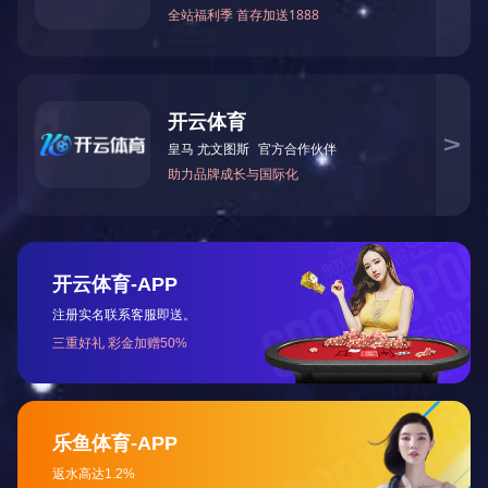
公司要闻
媒体报道
院庆70年
行业分析
米兰在线官网
鞍钢工程技术公司总承包建设的本溪北营钢铁（集团）股
12
份有限公司能...
30
近日，由鞍钢工程技术公司总承包建设的本溪北营钢铁（集
团）股份有限公司能源总厂220KV输变电工程EP...
鞍钢工程技术公司总承包建设的鲅鱼圈钢铁分公司厚板部
12
5500产线轧机...
24
近日，鞍钢工程技术公司总承包的鲅鱼圈钢铁分公司厚板部
5500产线轧机一二级系统升级改造项目，热负...
鞍钢工程技术公司荣获 2025碳达峰碳中和创新成果特等
12
奖
05