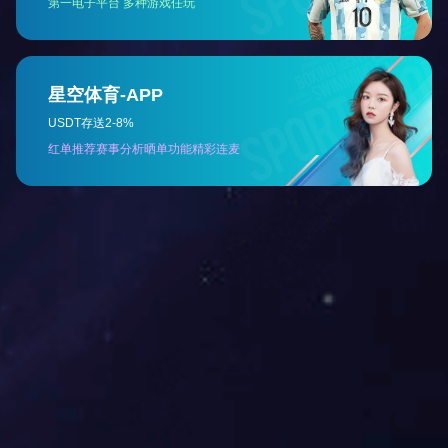
宁钢260㎡烧结项……
公司画册
脱硫脱硝
SDS+SCR
综合楼外景
主办公楼外景