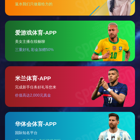
日前，中国设备管理协会在2025碳达峰碳中和发展大会上发
布2025碳达峰碳中和创新成果名单，米兰在线官网-米兰在线平
台...
查看更多
米兰在线官网
米兰在线官网-米兰在线平台工
工程技术公司举行……
程技术……