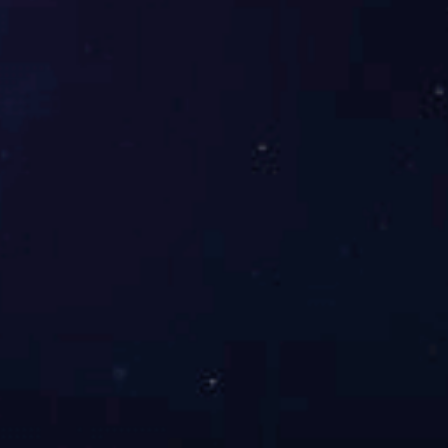
冶金设备室办公室
参加米兰在线官网-米兰在线平
查看更多
台运动……
事业部和分公司