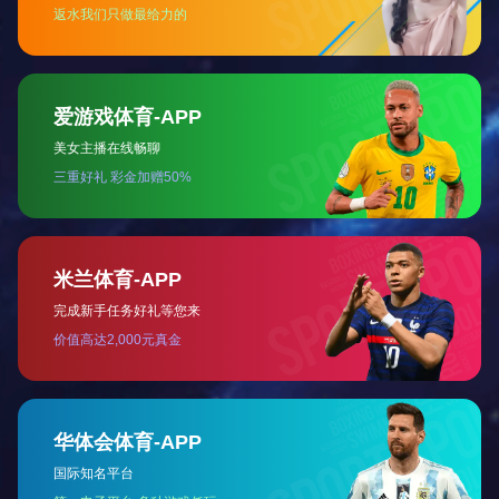
日前，中国设备管理协会在2025碳达峰碳中和发展大会上发
布2025碳达峰碳中和创新成果名单，米兰在线官网-米兰在线平
台...
查看更多
米兰在线官网
米兰在线官网-米兰在线平台工
工程技术公司举行……
程技术……