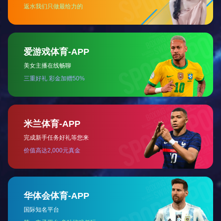
日前，中国设备管理协会在2025碳达峰碳中和发展大会上发
布2025碳达峰碳中和创新成果名单，米兰在线官网-米兰在线平
台...
查看更多
米兰在线官网
米兰在线官网-米兰在线平台工
工程技术公司举行……
程技术……