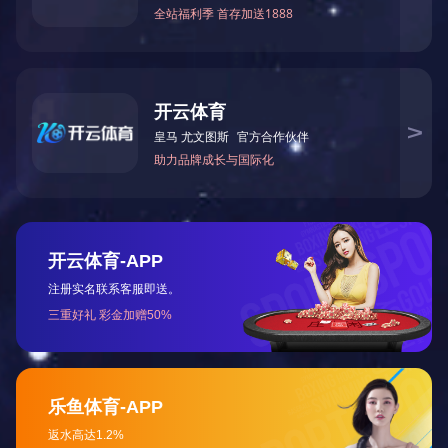
公司要闻
媒体报道
院庆70年
行业分析
米兰在线官网
鞍钢工程技术公司总承包建设的本溪北营钢铁（集团）股
12
份有限公司能...
30
近日，由鞍钢工程技术公司总承包建设的本溪北营钢铁（集
团）股份有限公司能源总厂220KV输变电工程EP...
鞍钢工程技术公司总承包建设的鲅鱼圈钢铁分公司厚板部
12
5500产线轧机...
24
近日，鞍钢工程技术公司总承包的鲅鱼圈钢铁分公司厚板部
5500产线轧机一二级系统升级改造项目，热负...
鞍钢工程技术公司荣获 2025碳达峰碳中和创新成果特等
12
奖
05