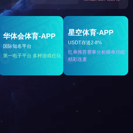
最终中标。此后，团队成员深入现场勘