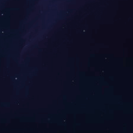
此总承包工程方案借鉴了工程技术公司前期项目的大量经验，充
在环保方面，设置了多台远程射雾器，保证棚内抑尘；设置多处
防方面，因料场主要存放固体燃料，所以除配备常规的消防设施
测器，实时监测煤场内的煤堆表面温度，及时接收各种火灾报警
工程技术公司通过打造绿色环保煤场，助力钢城天更蓝、水更清
一篇：
米兰在线官网-米兰在线平台 混合所有制改革项目增资扩股签约仪式举行
一篇：
工程技术公司二届八次职工代表大会隆重召开
地址：中国辽宁省鞍山市鞍
业务模式
技术能力
邮编：114021
总体介绍
技术能力概况
服务热线：0412-6726187 6723