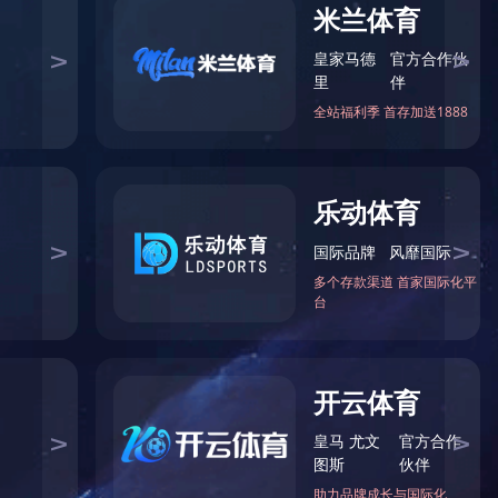
4:01:42
司又中标一料场棚化封闭项目
积攒了丰富经验，已成功将棚化项目打造
封闭式储煤棚的消息后，该公司立即组建