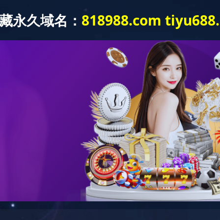
A
官网
米兰在线官网
业务模式
技术能力
册
公司要闻
总体介绍
技术能力概况
片
媒体报道
设计咨询
冶金工程技术
念
项目公示
工程总承包
节能环保技术
采
行业分析
合同能源管理服务
城市服务
境
工程监理
勘测及岩土工程
智能制造
案例展示
现在的位置：
米兰在线官网
>
米兰在线官网
>
公司要闻
> 正文
喜讯！米兰在线官网-米兰在线平台工程技术公司又