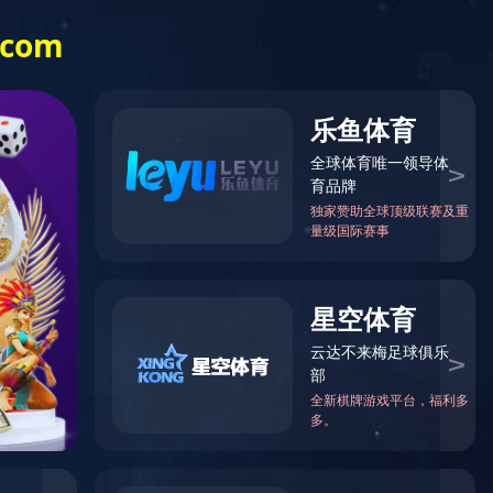
SE
关于我们
动态地图
人力资源
客户服务
社会责任
资源概况
关于我们
社会责任
招聘信息
动态地图
亲和动态
中标一料场棚化封闭项目