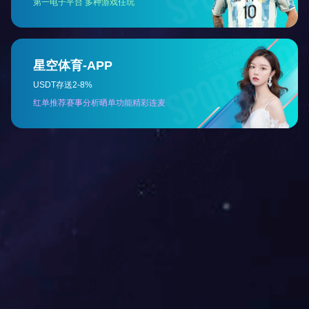
宁钢260㎡烧结项……
公司画册
脱硫脱硝
SDS+SCR
综合楼外景
主办公楼外景