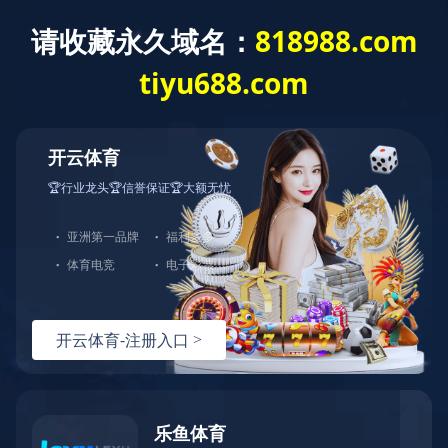
米兰在线官网