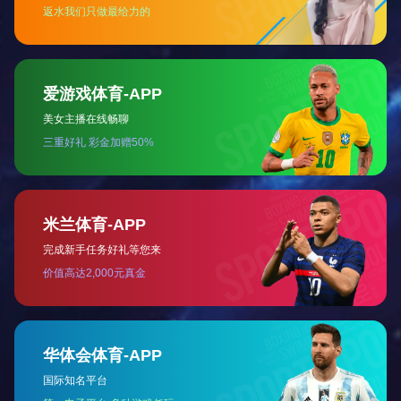
日前，中国设备管理协会在2025碳达峰碳中和发展大会上发
布2025碳达峰碳中和创新成果名单，米兰在线官网-米兰在线平
台...
查看更多
米兰在线官网
米兰在线官网-米兰在线平台工
工程技术公司举行……
程技术……