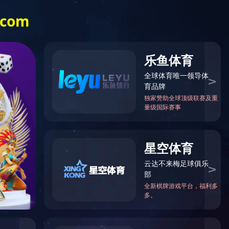
SE
关于我们
动态地图
人力资源
客户服务
社会责任
资源概况
关于我们
社会责任
招聘信息
动态地图
亲和动态