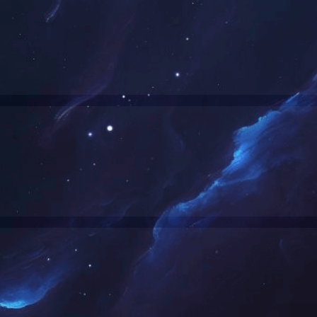
在线官网-米兰在线平台 （ASE）地处国家AAAAA级风景
线平台设计研究院改制的国有控股混合所有制企业，至今已有60
的摇篮”，具有工程设计、工程咨询、勘察测绘等8项国家甲级
新技术企业，是国家“双百行动”和“混改”双试点企业，是全国勘
。
成功实施了混合所有制改革，建立了有竞争力的激励机制，有
多年持续大幅度增长。公司在印尼、北京、上海、成都设有子公
务发展模式，业务覆盖钢铁冶金、节能环保、智能化技术服务、
、蒂森、中科院等机构合作，科研创新能力持续提升。
一流的设计研发实力，公司先后荣获国家级优秀设计奖15项
2项；国际和国家专利发明奖23项；国家级科技进步奖8项；省部
项；拥有国家专利224项、专有技术340项。连续多年被评为辽
术创新先进企业”，“2012年辽宁省工程勘察设计企业综合实力20强”
宁省诚信示范企业”，2016年度和2018年度“中国节能服务产业创