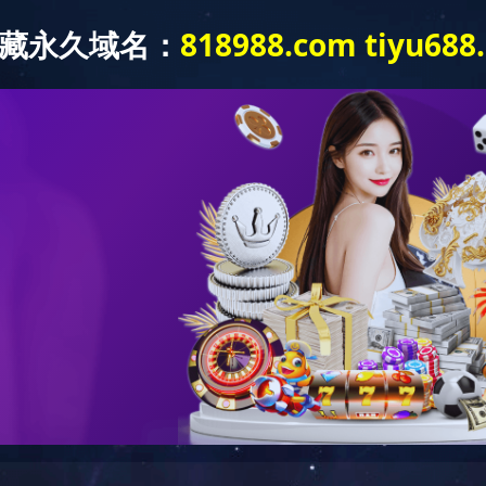
A
官网
米兰在线官网
业务模式
技术能力
册
公司要闻
总体介绍
技术能力概况
片
媒体报道
设计咨询
冶金工程技术
念
项目公示
工程总承包
节能环保技术
采
行业分析
合同能源管理服务
城市服务
境
工程监理
勘测及岩土工程
智能制造
案例展示
现在的位置：
米兰在线官网
>
人力资源
>
资源概况
>