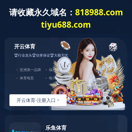
米兰在线官网