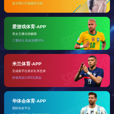
日前，中国设备管理协会在2025碳达峰碳中和发展大会上发
布2025碳达峰碳中和创新成果名单，米兰在线官网-米兰在线平
台...
查看更多
米兰在线官网
米兰在线官网-米兰在线平台工
工程技术公司举行……
程技术……