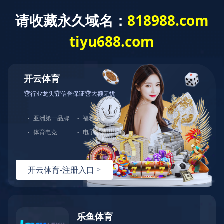
米兰在线官网