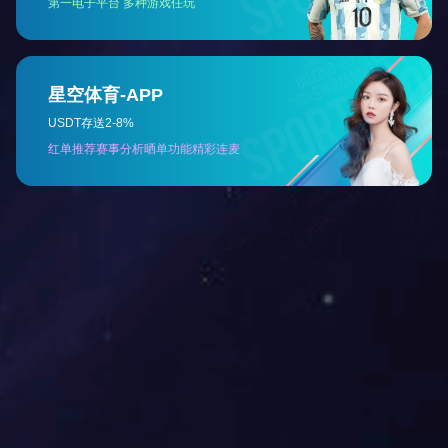
宁钢260㎡烧结项……
公司画册
脱硫脱硝
SDS+SCR
综合楼外景
主办公楼外景